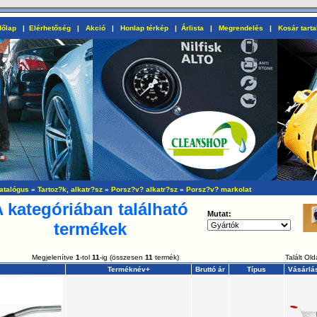
őlap
|
Elérhetőség
|
Akció
|
Honlap térkép
|
Árlista
|
Megrendelés
|
Kosár tart
atalógus
»
Tartoz?k, alkatr?sz
»
Porsz?v? alkatr?sz
»
Porsz?v? markolat
 kategóriában található
Mutat:
termékek
Megjelenítve
1
-tol
11
-ig (összesen
11
termék)
Talált Ol
Terméknév+
Bruttó ár
Típus
Vásárlá