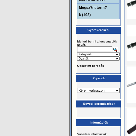
Megsz?nt term?
k (103)
Gyorskeresés
Ide kell beírni a keresett cikk
nevét.
Összetett keresés
Gyártók
Egyedi berendezések
Információk
Vásárlási információk