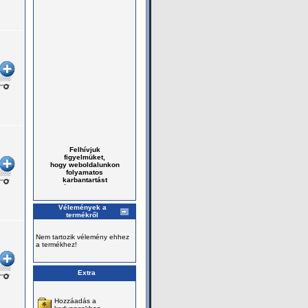
Felhívjuk
figyelmüket,
hogy weboldalunkon
folyamatos
karbantartást
végzünk, amely
a termékek
hiányos
megjelenését
Vélemények a
eredményezheti.
termékről
Megértésüket
köszönjük.
Nem tartozik vélemény ehhez
Tajákoztatjuk
a termékhez!
Önöket,
hogy áraink
megváltoztak.
Extra
Az új árakat
folyamatosan
töltjük fel
weboldalunkra.
Hozzáadás a
Nilfisk háztartási