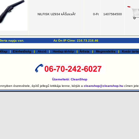
NILFISK UZ934 kĂŠzicsĂľ
0-Ft
1407584500
Berta napja van.
Az Ön IP Címe: 216.73.216.46
őlap
|
Elérhetőség
|
Akció
|
Honlap térkép
|
Árlista
|
Megrendelés
|
Kosár tart
Üzemeltetö: CleanShop
nnyiben észrevétele, építő jellegű kritikája lenne, kérjük a
cleanshop@cleanshop.hu
címen jele