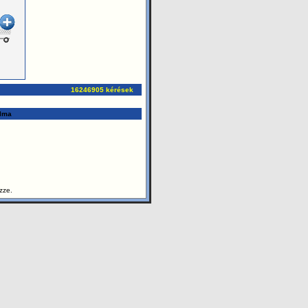
16246905 kérések
alma
zze.