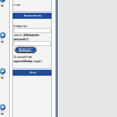
0 cikk
Bejelentkezés
E-Mail cím:
Jelszó:
(Elfelejtette
jelszavát?)
Új vásárló?
itt
regiszrálhatja
magát !
Hírek