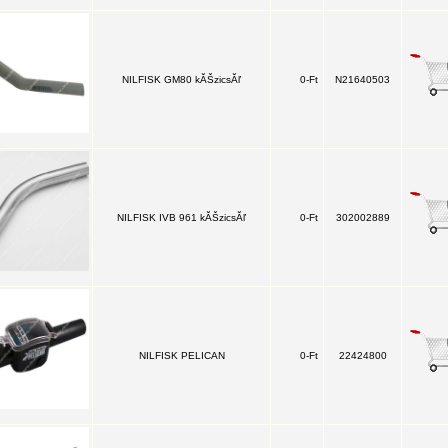
NILFISK GM80 kĂŠzicsĂľ
0-Ft
N21640503
NILFISK IVB 961 kĂŠzicsĂľ
0-Ft
302002889
NILFISK PELICAN
0-Ft
22424800