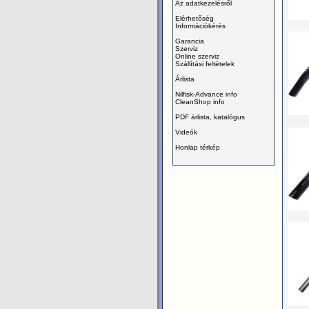
Az adatkezelésről
Elérhetőség
Információkérés
Garancia
Szerviz
Online szerviz
Szállítási feltételek
Árlista
Nilfisk-Advance info
CleanShop info
PDF árlista, katalógus
Videók
Honlap térkép