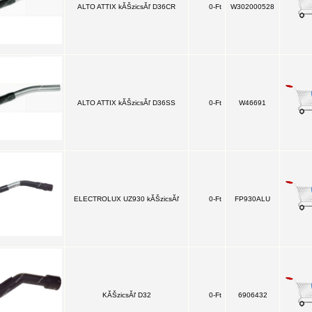
ALTO ATTIX kĂŠzicsĂľ D36CR
0-Ft
W302000528
ALTO ATTIX kĂŠzicsĂľ D36SS
0-Ft
W46691
ELECTROLUX UZ930 kĂŠzicsĂľ
0-Ft
FP930ALU
KĂŠzicsĂľ D32
0-Ft
6906432