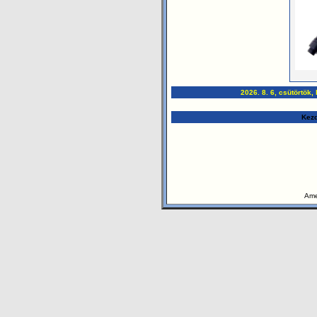
2026. 8. 6, csütörtök, 
Kezd
Ame