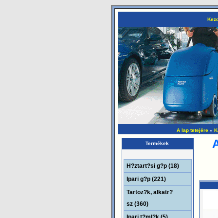
Kezd
A lap tetejére
»
K
A
Termékek
H?ztart?si g?p (18)
Ipari g?p (221)
Tartoz?k, alkatr?
sz (360)
Ipari t?ml?k (5)