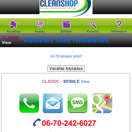
Kezdőlap
Áruház
Belépés
Keresés
Információ
CLASSIC
Küldésre váró rendelések
View
Az Ön kosara üres!!
CLASSIC
-
MOBILE
View