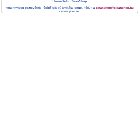
Üzemeltetö: CleanShop
Amennyiben észrevétele, építő jellegű kritikája lenne, kérjük a
cleanshop@cleanshop.hu
címen jelezze.